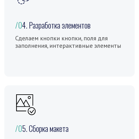
можем подобрать сами
и предложим разные решения
дизайна в Figma (Фигма)
Определяем время создания
прототипа сайта или приложения и
цену данного дизайна
Составляем документацию на
разработку прототипа и дизайна на
площадке Фигма
В работе принимают участие
несколько смежных специалистов
На этом этапе вы получаете:
Цену на разработку прототипа в
Figma (Фигма)
Поймёте как организован сам процесс
разработки