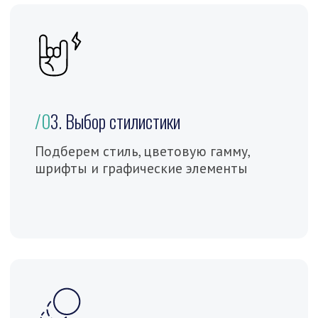
Разработка в Figma Фигма),
почему мы:
Заказчик имеет возможность получить
консультацию не только дизайнера, но и seo
специалиста, копирайтера и маркетолога
Организация процесса
→
Сбор полной информации
компании, продуктах и
конкурентах. Постановка задачи
Детально изучим тех. задание, а при
его отсутствии поможем создать
Смотрим предложенные реферы,