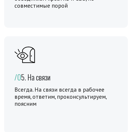
Пн-Сб.: с 10 до 18 выходной: Вскр.
эл.почта:
expert@1site-seo.ru
эксперт тильды
написать в тг
ЗАКАЗАТЬ ЗВОНОК
ГЛАВНАЯ
Разработка
Интернет-магазин
Лендинги
Перенос на Тильду
Продвижение
Аудит
Разработка бренда