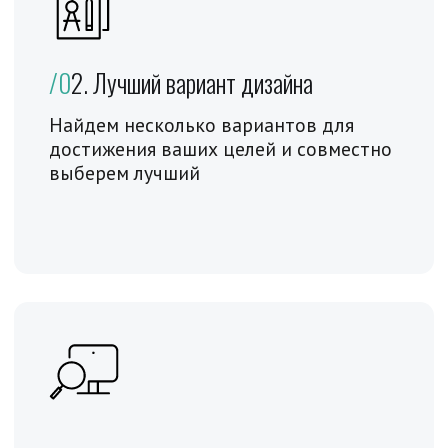
Заполните форму и оставьте заявку.
Ответим на все вопросы, отправим
портфолио, после обсуждения задачи
рассчитаем и скажем стоимость
разработки сайта в Figma (Фигма) по
вашему ТЗ
+7
Нажимая на кнопку я даю
согласие
на обработку
персональных данных
Заказать консультацию