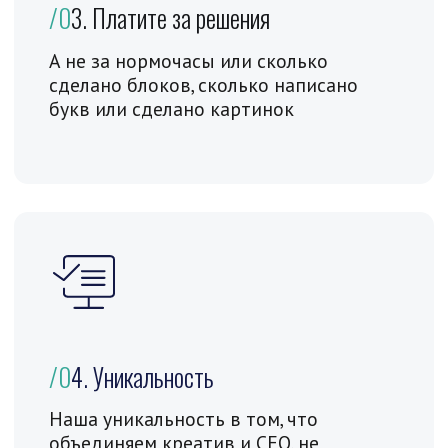
Или запросите коммерческое предложение
любым удобным способом
expert@1site-seo.ru
Создание, разработка современных
сайтов под ключ. Продвижение,
раскрутка и Seo (Сео) оптимизация,
новейшие технологии.
Студия "1Site Seo"
КОНТАКТЫ
тел:
+7 916 162 9050