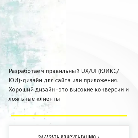
Разработаем правильный UX/UI (ЮИКС/
ЮИ)-дизайн для сайта или приложения.
Хороший дизайн - это высокие конверсии и
лояльные клиенты
ЗАКАЗАТЬ КОНСУЛЬТАЦИЮ >
Д
изайн в Фигме
для любых
задач бизнеса
Подберем варианты и найдем лучшее
решение для достижений целей вашего
бизнеса. Проконсультируем и объясним
выбор данного дизайна.