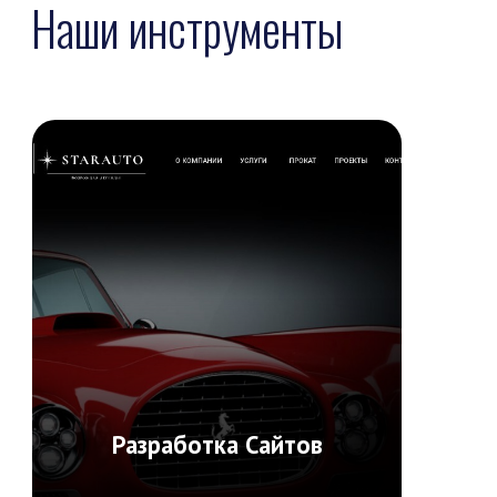
Найдем несколько вариантов для
достижения ваших целей и совместно
выберем лучший
/0
3. Платите за решения
А не за нормочасы или сколько
сделано блоков, сколько написано
букв или сделано картинок