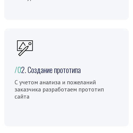
/0
5. Сборка макета
Собираем в Figma (Фигма)
окончательный вариант прототипа,
согласовываем с заказчиком
/0
6. Совместная работа
В создании прототипа участвуют
также маркетолог, копирайтер и seo
специалист