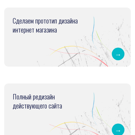
Дизайн сайта в Figma
(Фигма): этапы
Максимум внимания к дизайну вашего
проекта, учитываем все мелочи и
предлагаем только уникальные решения.
/0
1. Изучение ца и конкурентов
На основании анализа определим
достоинства и недостатки
конкурентов