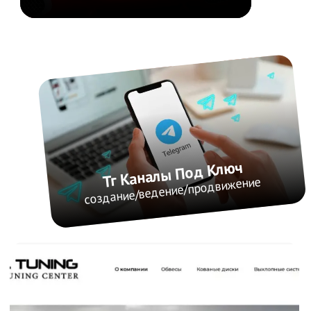
/0
4. Уникальность
Наша уникальность в том, что
объединяем креатив и СЕО, не
совместимые порой
/0
5. На связи
Всегда. На связи всегда в рабочее
время, ответим, проконсультируем,
поясним