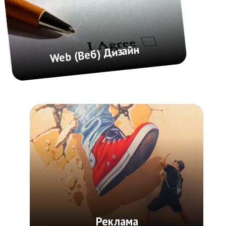
Подготовим прототип, напишем текст,
сделаем грамотное сео, разработаем
дизайн и сверстаем
→
СЕО продвижение сайта
Найдем недостатки, исправим
и продвинем сайт в ТОП
→