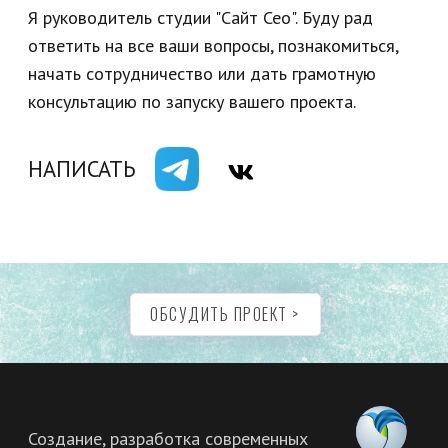
ЗАКАЗАТЬ ЗВОНОК
ГЛАВНАЯ
Разработка
Интернет-магазин
Лендинги
Перенос на Тильду
Продвижение
Аудит
Разработка бренда
ОБСУДИТЬ ПРОЕКТ >
Дизайн в Фигма
Портфолио
Отзывы
© Все права защищены®™