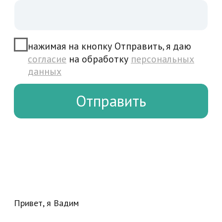
Создание, разработка современных
сайтов под ключ. Продвижение,
раскрутка и Seo (Сео) оптимизация,
новейшие технологии.
Студия "1Site Seo"
КОНТАКТЫ
тел:
+7 916 162 9050
Пн-Сб.: с 10 до 18 выходной: Вскр.
эл.почта:
expert@1site-seo.ru
эксперт тильды
написать в тг