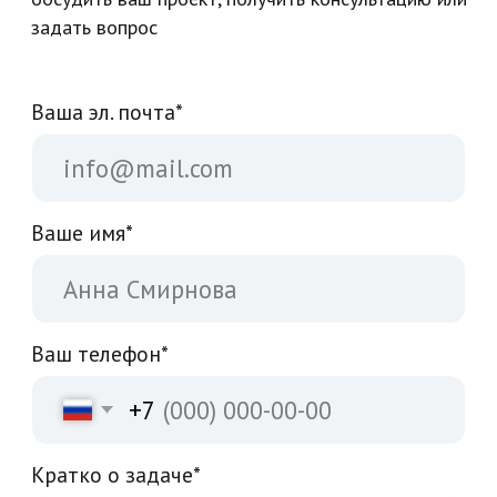
нажимая на кнопку Отправить, я даю
согласие
на обработку
персональных
данных
Отправить
Привет, я Вадим
Я руководитель студии "Сайт Сео". Буду рад
ответить на все ваши вопросы, познакомиться,
начать сотрудничество или дать грамотную
консультацию по запуску вашего проекта.
НАПИСАТЬ